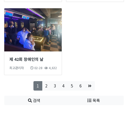
제 42회 장애인의 날
최고관리자
02-28
4,632
1
2
3
4
5
6
검색
목록