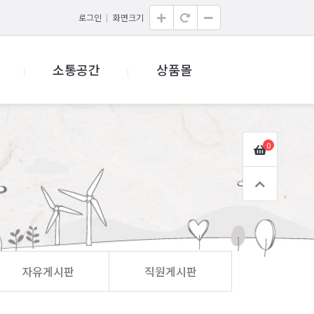
로그인
화면크기
소통공간
상품몰
0
자유게시판
직원게시판