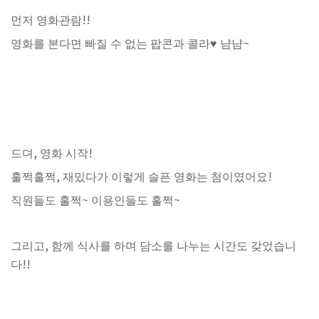
!!
먼저 영화관람
~
영화를 본다면 빠질 수 없는 팝콘과 콜라
♥
냠냠
,
!
드뎌
영화 시작
,
!
훌쩍훌쩍
재밌다가 이렇게 슬픈 영화는 첨이였어요
~
~
직원들도 훌쩍
이용인들도 훌쩍
,
그리고
함께 식사를 하며 담소를 나누는 시간도 갖었습니
!!
다