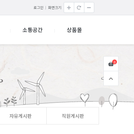
로그인
화면크기
소통공간
상품몰
0
자유게시판
직원게시판