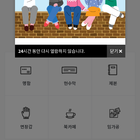
WELCOME
군포시장애인보호작업장
24
시간 동안 다시 열람하지 않습니다.
닫기
명함
현수막
제본
면장갑
북카페
임가공