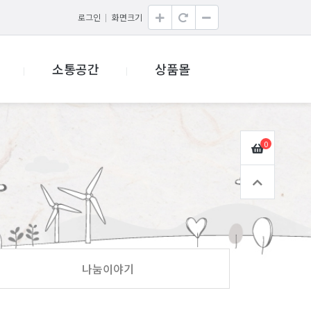
로그인
화면크기
소통공간
상품몰
0
나눔이야기