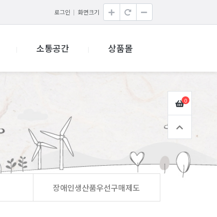
로그인
화면크기
소통공간
상품몰
0
장애인생산품우선구매제도