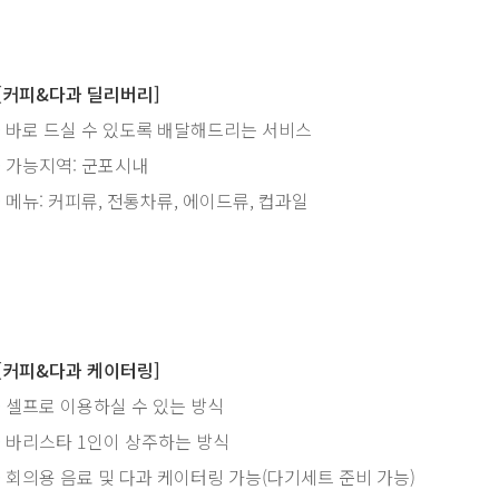
[커피&다과 딜리버리]
·
바로 드실 수 있도록 배달해드리는 서비스
·
가능지역: 군포시내
·
메뉴: 커피류, 전통차류, 에이드류, 컵과일
[커피&다과 케이터링]
·
셀프로 이용하실 수 있는 방식
·
바리스타 1인이 상주하는 방식
·
회의용 음료 및 다과 케이터링 가능(다기세트 준비 가능)