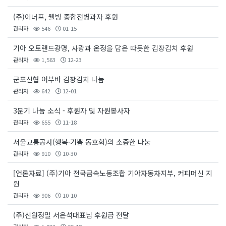
(주)이너프, 웰빙 종합전병과자 후원
관리자
546
01-15
기아 오토랜드광명, 사랑과 온정을 담은 따듯한 김장김치 후원
관리자
1,563
12-23
군포신협 어부바 김장김치 나눔
관리자
642
12-01
3분기 나눔 소식 - 후원자 및 자원봉사자
관리자
655
11-18
서울교통공사(행복‧기쁨 동호회)의 소중한 나눔
관리자
910
10-30
[언론자료] (주)기아 전국금속노동조합 기아자동차지부, 커피머신 지
원
관리자
906
10-10
(주)신원정밀 서은석대표님 후원금 전달