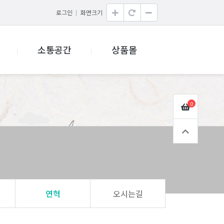
로그인
화면크기
소통공간
상품몰
0
연혁
오시는길