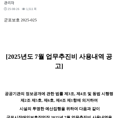
관리자
25-08-26
1,511 회
군포보호
2025-025
[2025
년도 7월
업무추진비 사용내역 공
고]
공공기관의 정보공개에 관한 법률 제
3
조
,
제
4
조 및 동법 시행령
제
2
조 제
5
호
,
제
6
호
,
제
4
조 제
1
항에 의거하여
시설의 투명한 예산집행을 위하여 다음과 같이
군포시장애인보호작업장
2025
년 7월
업무추진비 사용내역을