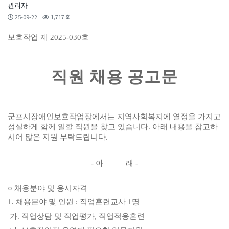
관리자
25-09-22
1,717 회
보호작업 제
2025-030
호
직원 채용 공고문
군포시장애인보호작업장에서는 지역사회복지에 열정을 가지고
성실하게 함께 일할 직원을 찾고 있습니다
.
아래 내용을 참고하
시어 많은 지원 부탁드립니다
.
-
아 래
-
○
채용분야 및 응시자격
1.
채용분야 및 인원
:
직업훈련교사
1
명
가
.
직업상담 및 직업평가
,
직업적응훈련