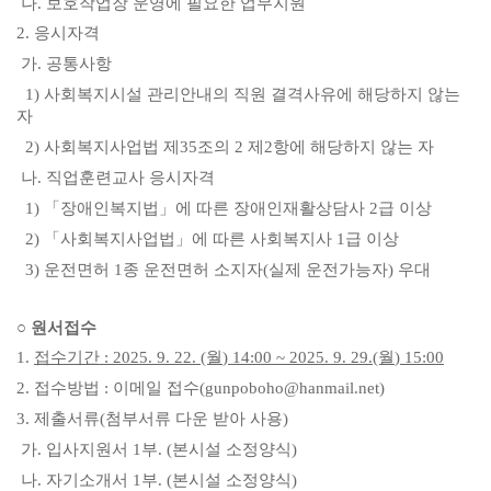
나
.
보호작업장 운영에 필요한 업무지원
2.
응시자격
가
.
공통사항
1)
사회복지시설 관리안내의 직원 결격사유에 해당하지 않는
자
2)
사회복지사업법 제
35
조의
2
제
2
항에 해당하지 않는 자
나
.
직업훈련교사 응시자격
1)
「
장애인복지법
」
에 따른 장애인재활상담사
2
급 이상
2)
「
사회복지사업법
」
에 따른 사회복지사
1
급 이상
3)
운전면허
1
종 운전면허 소지자
(
실제 운전가능자
)
우대
○
원서접수
1.
접수기간
: 2025. 9. 22. (월
) 14:00 ~ 2025. 9. 29.(월
) 15:00
2.
접수방법
:
이메일 접수
(gunpoboho@hanmail.net)
3.
제출서류
(
첨부서류 다운 받아 사용
)
가
.
입사지원서
1
부
. (
본시설 소정양식
)
나
.
자기소개서
1
부
. (
본시설 소정양식
)