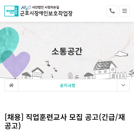
소통공간
공지사항
[채용] 직업훈련교사 모집 공고(긴급/재
공고)