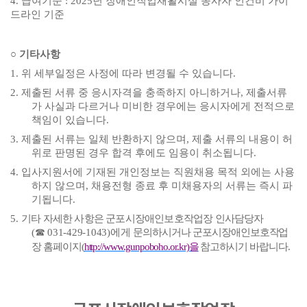
4.
급여기준
: 2025
년 장애인직업재활시설 종사자 인건비 가이
드라인 기준
○
기타사항
1.
위 세부일정은 사정에 따라 변경될 수 있습니다
.
2.
제출된 서류 중 응시자격을 충족하지 아니하거나
,
제출서류
가 사실과 다르거나 미비한 경우에는 응시자에게 전적으로
책임이 있습니다
.
3.
제출된 서류는 일체 반환하지 않으며
,
제출 서류의 내용이 허
위로 판명된 경우 합격 후에도 임용이 취소됩니다
.
4.
입사지원서에 기재된 개인정보는 직원채용 목적 외에는 사용
하지 않으며
,
채용전형 종료 후 미채용자의 서류는 즉시 파
기됩니다
.
5.
기타 자세한 사항은 군포시장애인보호작업장 인사담당자
(
☎
031-429-1043)
에게
문의
하시거나 군포시장애인보호작업
장 홈페이지
(
http://www.gunpoboho.or.kr)
을
참고하시기 바랍니다
.