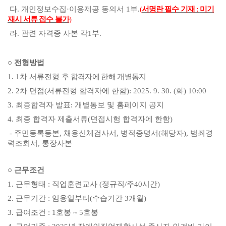
다
.
개인정보수집
·
이용제공 동의서
1
부
.
(
서명란 필수 기재
:
미기
재시 서류 접수 불가
)
라
.
관련 자격증 사본 각
1
부
.
○
전형방법
1. 1
차 서류전형
후 합격자에 한해 개별통지
2. 2
차 면접
(
서류전형 합격자에 한함
): 2025. 9. 30. (화
) 10:00
3.
최종합격자 발표
:
개별통보 및 홈페이지 공지
4.
최종 합격자 제출서류
(
면접시험 합격자에 한함
)
-
주민등록등본
,
채용신체검사서
,
병적증명서
(
해당자
),
범죄경
력조회서
,
통장사본
○
근무조건
1.
근무형태
:
직업훈련교사
(
정규직
/
주
40
시간
)
2.
근무기간
:
임용일부터
(
수습기간
3
개월
)
3.
급여조건
: 1
호봉
~ 5
호봉