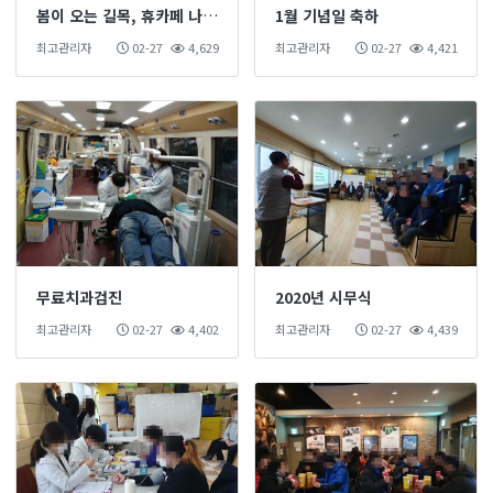
봄이 오는 길목, 휴카페 나들이^^
1월 기념일 축하
최고관리자
02-27
4,629
최고관리자
02-27
4,421
무료치과검진
2020년 시무식
최고관리자
02-27
4,402
최고관리자
02-27
4,439