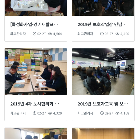
[특성화사업-경기재활프로그램] 건강! 스트라이크! 대상자평가
2019년 보호작업장 만남의 날
최고관리자
02-27
4,564
최고관리자
02-27
4,400
2019년 4차 노사협의회 & 고충처리위원회
2019년 보호자교육 및 보호자간담회
최고관리자
02-27
4,329
최고관리자
02-27
4,168