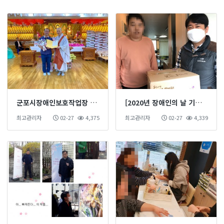
군포시장애인보호작업장 시설장 이‧취임식
[2020년 장애인의 날 기념] 잘 지내고 계신가요?
최고관리자
02-27
4,375
최고관리자
02-27
4,339