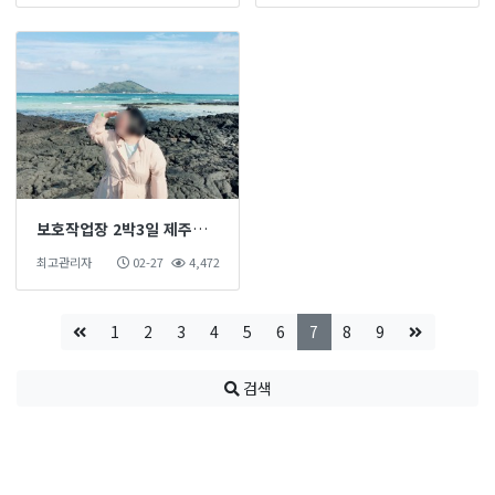
보호작업장 2박3일 제주도연수
최고관리자
02-27
4,472
1
2
3
4
5
6
7
8
9
검색