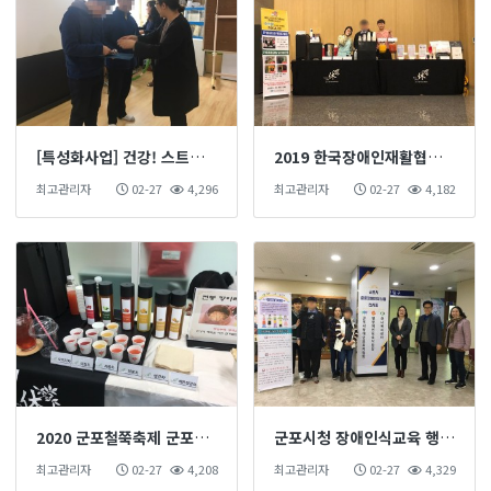
[특성화사업] 건강! 스트라이크! 수료식
2019 한국장애인재활협회 케이터링행사
최고관리자
02-27
4,296
최고관리자
02-27
4,182
2020 군포철쭉축제 군포의 맛 품평회
군포시청 장애인식교육 행사참여
최고관리자
02-27
4,208
최고관리자
02-27
4,329